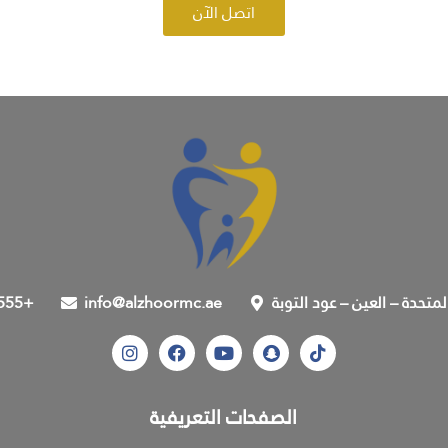
اتصل الآن
المتحدة – العين – عود التوبة
info@alzhoormc.ae
555+
الصفحات التعريفية