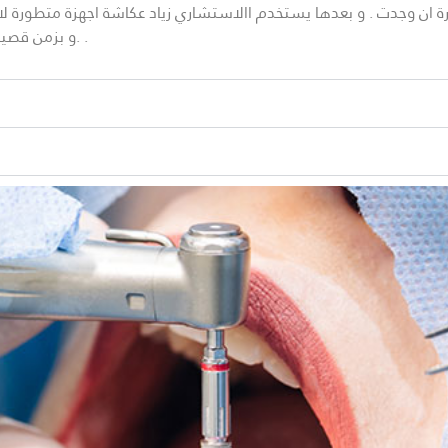
رة ان وجدت . و بعدها يستخدم االاستشاري زياد عكاشة اجهزة متطورة لا
.و بزمن قصير و هذه التقنية تعتبر من اهم مهارات الاستشاري زياد عكاشة .