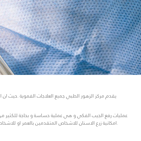
يقدم مركز الزهور الطبي جميع العلاجات الفموية .حيث ان
عمليات رفع الجيب الفكي و هي عملية حساسة و بحاجة للكثير من ال
امكانية زرع الاسنان للاشخاص المتقدمين بالعمر او للاشخاص الدذين فقدو عظم الفك و لا يمكن اجراء زرعات لهم . و بعد هذه العملية يمكن اجراء الزرعات السنية بكل سهولة و بنسب نجاح عالية جدا.