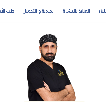
د. عدن
ليزر
العناية بالبشرة
الجلدية و التجميل
طب الأس