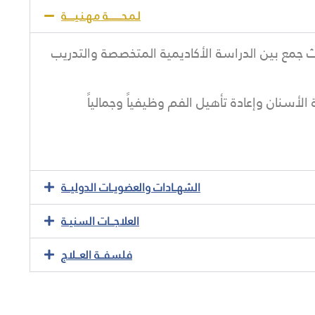
لـمـحــــــــــة مـهـنـيــــــة
ث جمع بين الدراسة الأكاديمية المتخصصة والتدريب
سنان وإعادة تأهيل الفم وظيفياً وجمالياً
الشهــادات والعضويــات الدوليـــة
العلاجـــات السنيــة
فلسفـــة العـــلاج